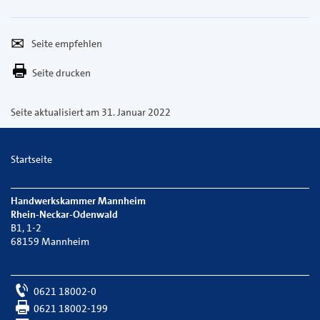
Seite
Per
empfehlen
E-
Seite drucken
Mail
versenden
Seite aktualisiert am 31. Januar 2022
Startseite
Handwerkskammer Mannheim
Rhein-Neckar-Odenwald
B1, 1-2
68159 Mannheim
0621 18002-0
0621 18002-199