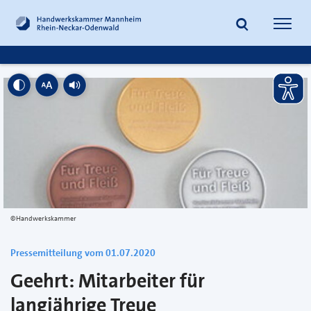
zum
zur
Inhalt
Fußzeile
Suche
Navig
springen
springen
öffnen
öffne
©Handwerkskammer
Pressemitteilung vom 01.07.2020
Geehrt: Mitarbeiter für
langjährige Treue